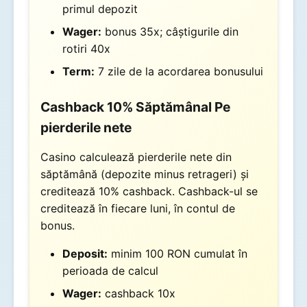
primul depozit
Wager:
bonus 35x; câștigurile din
rotiri 40x
Term:
7 zile de la acordarea bonusului
Cashback 10% Săptămânal Pe
pierderile nete
Casino calculează pierderile nete din
săptămână (depozite minus retrageri) și
creditează 10% cashback. Cashback-ul se
creditează în fiecare luni, în contul de
bonus.
Deposit:
minim 100 RON cumulat în
perioada de calcul
Wager:
cashback 10x