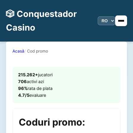
🎲 Conquestador
Casino
Acasă
Cod promo
215.262+
jucatori
706
activi azi
96%
rata de plata
4.7/5
evaluare
Coduri promo: