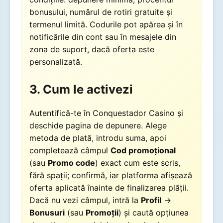
bonusului, numărul de rotiri gratuite și
termenul limită. Codurile pot apărea și în
notificările din cont sau în mesajele din
zona de suport, dacă oferta este
personalizată.
3. Cum le activezi
Autentifică-te în Conquestador Casino și
deschide pagina de depunere. Alege
metoda de plată, introdu suma, apoi
completează câmpul
Cod promoțional
(sau
Promo code
) exact cum este scris,
fără spații; confirmă, iar platforma afișează
oferta aplicată înainte de finalizarea plății.
Dacă nu vezi câmpul, intră la
Profil
→
Bonusuri
(sau
Promoții
) și caută opțiunea