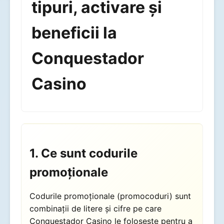
tipuri, activare și
beneficii la
Conquestador
Casino
1. Ce sunt codurile
promoționale
Codurile promoționale (promocoduri) sunt
combinații de litere și cifre pe care
Conquestador Casino le folosește pentru a