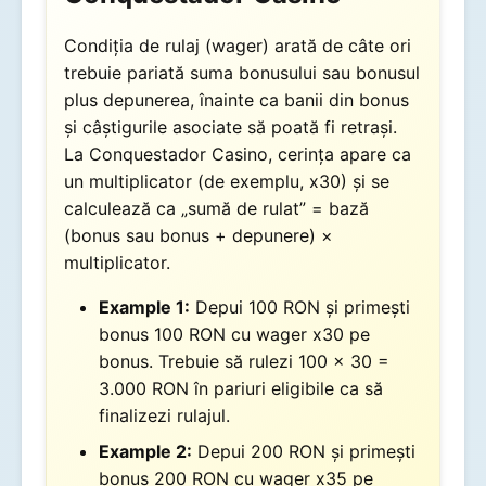
Condiția de rulaj (wager) arată de câte ori
trebuie pariată suma bonusului sau bonusul
plus depunerea, înainte ca banii din bonus
și câștigurile asociate să poată fi retrași.
La Conquestador Casino, cerința apare ca
un multiplicator (de exemplu, x30) și se
calculează ca „sumă de rulat” = bază
(bonus sau bonus + depunere) ×
multiplicator.
Example 1:
Depui 100 RON și primești
bonus 100 RON cu wager x30 pe
bonus. Trebuie să rulezi 100 × 30 =
3.000 RON în pariuri eligibile ca să
finalizezi rulajul.
Example 2:
Depui 200 RON și primești
bonus 200 RON cu wager x35 pe