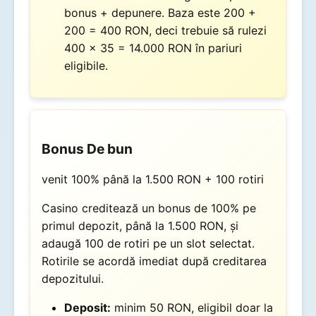
bonus + depunere. Baza este 200 +
200 = 400 RON, deci trebuie să rulezi
400 × 35 = 14.000 RON în pariuri
eligibile.
Bonus De bun
venit 100% până la 1.500 RON + 100 rotiri
Casino creditează un bonus de 100% pe
primul depozit, până la 1.500 RON, și
adaugă 100 de rotiri pe un slot selectat.
Rotirile se acordă imediat după creditarea
depozitului.
Deposit:
minim 50 RON, eligibil doar la