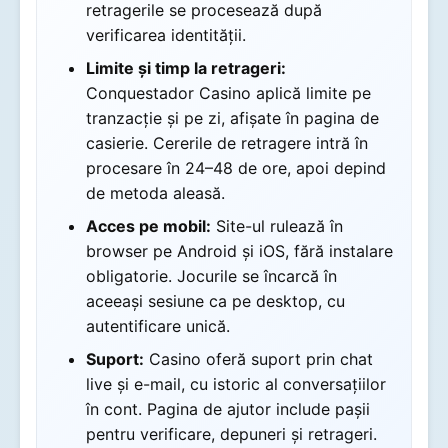
retragerile se procesează după
verificarea identității.
Limite și timp la retrageri:
Conquestador Casino aplică limite pe
tranzacție și pe zi, afișate în pagina de
casierie. Cererile de retragere intră în
procesare în 24–48 de ore, apoi depind
de metoda aleasă.
Acces pe mobil:
Site-ul rulează în
browser pe Android și iOS, fără instalare
obligatorie. Jocurile se încarcă în
aceeași sesiune ca pe desktop, cu
autentificare unică.
Suport:
Casino oferă suport prin chat
live și e-mail, cu istoric al conversațiilor
în cont. Pagina de ajutor include pașii
pentru verificare, depuneri și retrageri.