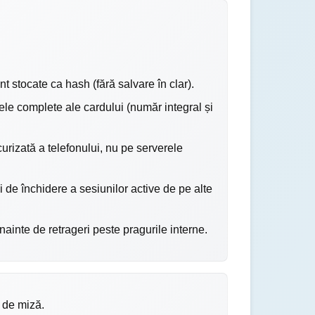
nt stocate ca hash (fără salvare în clar).
ele complete ale cardului (număr integral și
urizată a telefonului, nu pe serverele
i de închidere a sesiunilor active de pe alte
nainte de retrageri peste pragurile interne.
l de miză.