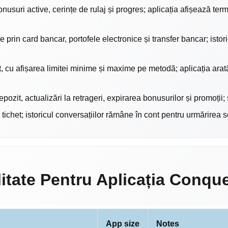
nusuri active, cerințe de rulaj și progres; aplicația afișează te
ie prin card bancar, portofele electronice și transfer bancar; ist
t, cu afișarea limitei minime și maxime pe metodă; aplicația arată
pozit, actualizări la retrageri, expirarea bonusurilor și promoții; 
e tichet; istoricul conversațiilor rămâne în cont pentru urmărirea sol
itate Pentru Aplicația Conqu
App size
Notes