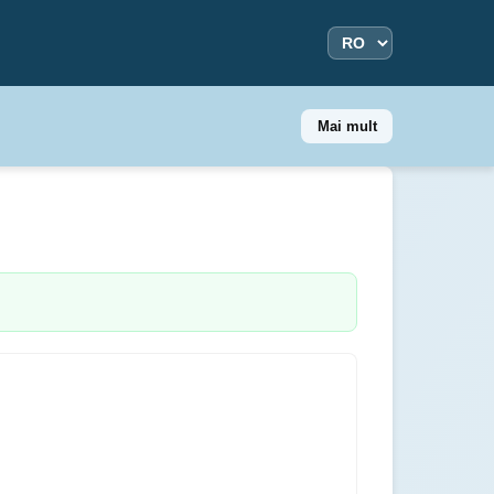
Mai mult