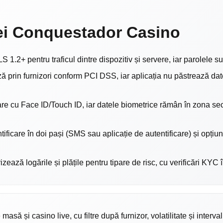
iei Conquestador Casino
S 1.2+ pentru traficul dintre dispozitiv și servere, iar parolele su
ă prin furnizori conform PCI DSS, iar aplicația nu păstrează dat
are cu Face ID/Touch ID, iar datele biometrice rămân în zona sec
tificare în doi pași (SMS sau aplicație de autentificare) și opțiun
ează logările și plățile pentru tipare de risc, cu verificări KYC î
e masă și casino live, cu filtre după furnizor, volatilitate și interva