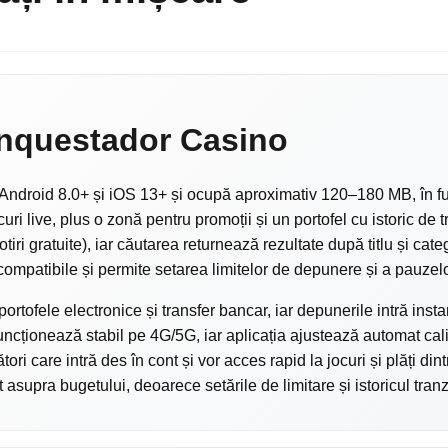
onquestador Casino
ndroid 8.0+ și iOS 13+ și ocupă aproximativ 120–180 MB, în func
uri live, plus o zonă pentru promoții și un portofel cu istoric de tr
, rotiri gratuite), iar căutarea returnează rezultate după titlu și c
compatibile și permite setarea limitelor de depunere și a pauzelor 
tofele electronice și transfer bancar, iar depunerile intră instant
 funcționează stabil pe 4G/5G, iar aplicația ajustează automat cal
ori care intră des în cont și vor acces rapid la jocuri și plăți din
ict asupra bugetului, deoarece setările de limitare și istoricul tran