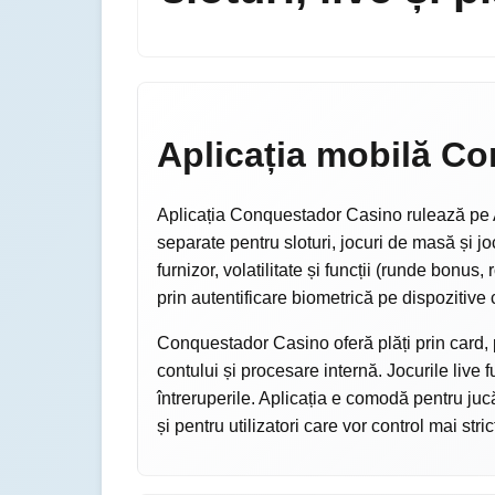
Aplicația mobilă C
Aplicația Conquestador Casino rulează pe A
separate pentru sloturi, jocuri de masă și joc
furnizor, volatilitate și funcții (runde bonus
prin autentificare biometrică pe dispozitive 
Conquestador Casino oferă plăți prin card, por
contului și procesare internă. Jocurile live
întreruperile. Aplicația e comodă pentru jucăt
și pentru utilizatori care vor control mai str