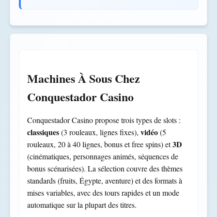
Machines À Sous Chez
Conquestador Casino
Conquestador Casino propose trois types de slots :
classiques
vidéo
(3 rouleaux, lignes fixes),
(5
3D
rouleaux, 20 à 40 lignes, bonus et free spins) et
(cinématiques, personnages animés, séquences de
bonus scénarisées). La sélection couvre des thèmes
standards (fruits, Égypte, aventure) et des formats à
mises variables, avec des tours rapides et un mode
automatique sur la plupart des titres.