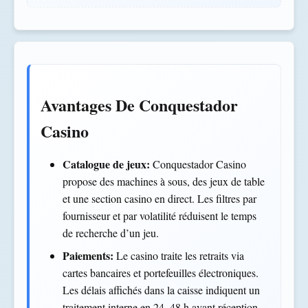
Avantages De Conquestador
Casino
Catalogue de jeux:
Conquestador Casino
propose des machines à sous, des jeux de table
et une section casino en direct. Les filtres par
fournisseur et par volatilité réduisent le temps
de recherche d’un jeu.
Paiements:
Le casino traite les retraits via
cartes bancaires et portefeuilles électroniques.
Les délais affichés dans la caisse indiquent un
traitement interne en 24–48 h avant réception