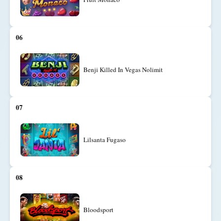
06
Benji Killed In Vegas Nolimit
07
Lilsanta Fugaso
08
Bloodsport