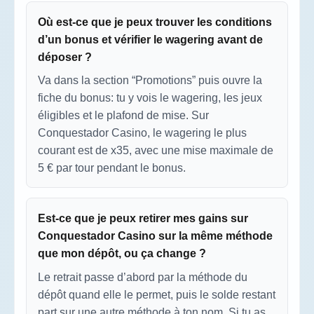
Où est-ce que je peux trouver les conditions
d’un bonus et vérifier le wagering avant de
déposer ?
Va dans la section “Promotions” puis ouvre la
fiche du bonus: tu y vois le wagering, les jeux
éligibles et le plafond de mise. Sur
Conquestador Casino, le wagering le plus
courant est de x35, avec une mise maximale de
5 € par tour pendant le bonus.
Est-ce que je peux retirer mes gains sur
Conquestador Casino sur la même méthode
que mon dépôt, ou ça change ?
Le retrait passe d’abord par la méthode du
dépôt quand elle le permet, puis le solde restant
part sur une autre méthode à ton nom. Si tu as