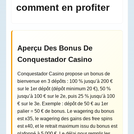
comment en profiter
Aperçu Des Bonus De
Conquestador Casino
Conquestador Casino propose un bonus de
bienvenue en 3 dépôts : 100 % jusqu’à 200 €
sur le 1er dépôt (dépôt minimum 20 €), 50 %
jusqu’à 100 € sur le 2e, puis 25 % jusqu’à 100
€ sur le 3e. Exemple : dépôt de 50 € au 1er
palier = 50 € de bonus. Le wagering du bonus
est x35, le wagering des gains des free spins
est x40, et le retrait maximum issu du bonus est
plafonné à 5 000 €. Le délai pour remplir les