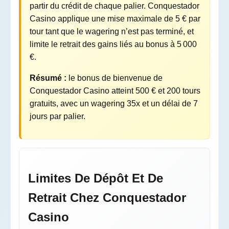
partir du crédit de chaque palier. Conquestador
Casino applique une mise maximale de 5 € par
tour tant que le wagering n’est pas terminé, et
limite le retrait des gains liés au bonus à 5 000
€.
Résumé :
le bonus de bienvenue de
Conquestador Casino atteint 500 € et 200 tours
gratuits, avec un wagering 35x et un délai de 7
jours par palier.
Limites De Dépôt Et De
Retrait Chez Conquestador
Casino