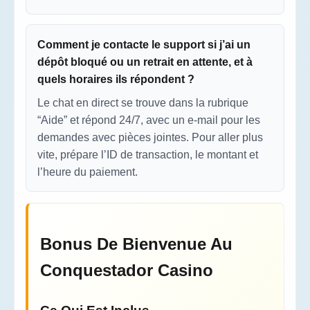
Comment je contacte le support si j’ai un
dépôt bloqué ou un retrait en attente, et à
quels horaires ils répondent ?
Le chat en direct se trouve dans la rubrique
“Aide” et répond 24/7, avec un e-mail pour les
demandes avec pièces jointes. Pour aller plus
vite, prépare l’ID de transaction, le montant et
l’heure du paiement.
Bonus De Bienvenue Au
Conquestador Casino