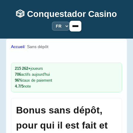
🎲 Conquestador Casino
Accueil
Sans dépôt
215 262+
joueurs
706
actifs aujourd'hui
96%
taux de paiement
4.7/5
note
Bonus sans dépôt,
pour qui il est fait et