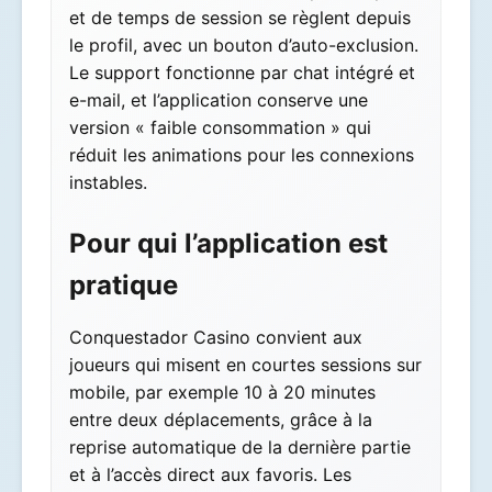
et de temps de session se règlent depuis
le profil, avec un bouton d’auto-exclusion.
Le support fonctionne par chat intégré et
e-mail, et l’application conserve une
version « faible consommation » qui
réduit les animations pour les connexions
instables.
Pour qui l’application est
pratique
Conquestador Casino convient aux
joueurs qui misent en courtes sessions sur
mobile, par exemple 10 à 20 minutes
entre deux déplacements, grâce à la
reprise automatique de la dernière partie
et à l’accès direct aux favoris. Les