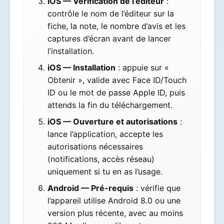
iOS — Vérification de l’éditeur
:
contrôle le nom de l’éditeur sur la
fiche, la note, le nombre d’avis et les
captures d’écran avant de lancer
l’installation.
iOS — Installation
: appuie sur «
Obtenir », valide avec Face ID/Touch
ID ou le mot de passe Apple ID, puis
attends la fin du téléchargement.
iOS — Ouverture et autorisations
:
lance l’application, accepte les
autorisations nécessaires
(notifications, accès réseau)
uniquement si tu en as l’usage.
Android — Pré-requis
: vérifie que
l’appareil utilise Android 8.0 ou une
version plus récente, avec au moins