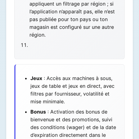
appliquent un filtrage par région ; si
l’application n’apparaît pas, elle n’est
pas publiée pour ton pays ou ton
magasin est configuré sur une autre
région.
Jeux
: Accès aux machines à sous,
jeux de table et jeux en direct, avec
filtres par fournisseur, volatilité et
mise minimale.
Bonus
: Activation des bonus de
bienvenue et des promotions, suivi
des conditions (wager) et de la date
d’expiration directement dans le