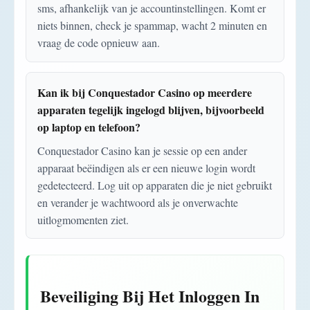
sms, afhankelijk van je accountinstellingen. Komt er
niets binnen, check je spammap, wacht 2 minuten en
vraag de code opnieuw aan.
Kan ik bij Conquestador Casino op meerdere
apparaten tegelijk ingelogd blijven, bijvoorbeeld
op laptop en telefoon?
Conquestador Casino kan je sessie op een ander
apparaat beëindigen als er een nieuwe login wordt
gedetecteerd. Log uit op apparaten die je niet gebruikt
en verander je wachtwoord als je onverwachte
uitlogmomenten ziet.
Beveiliging Bij Het Inloggen In