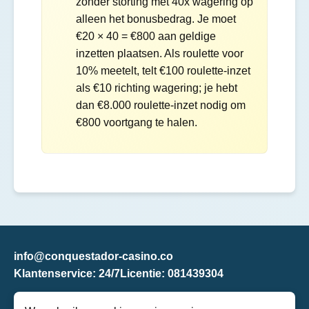
zonder storting met 40x wagering op
alleen het bonusbedrag. Je moet
€20 × 40 = €800 aan geldige
inzetten plaatsen. Als roulette voor
10% meetelt, telt €100 roulette-inzet
als €10 richting wagering; je hebt
dan €8.000 roulette-inzet nodig om
€800 voortgang te halen.
info@conquestador-casino.co
Klantenservice: 24/7
Licentie: 081439304
Speel verantwoord en alleen als je 18+ bent.