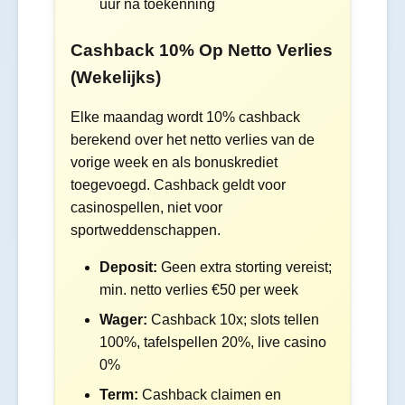
uur na toekenning
Cashback 10% Op Netto Verlies
(Wekelijks)
Elke maandag wordt 10% cashback
berekend over het netto verlies van de
vorige week en als bonuskrediet
toegevoegd. Cashback geldt voor
casinospellen, niet voor
sportweddenschappen.
Deposit:
Geen extra storting vereist;
min. netto verlies €50 per week
Wager:
Cashback 10x; slots tellen
100%, tafelspellen 20%, live casino
0%
Term:
Cashback claimen en