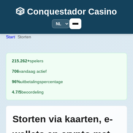
🎲 Conquestador Casino
Start
Storten
215.262+
spelers
706
vandaag actief
96%
uitbetalingspercentage
4.7/5
beoordeling
Storten via kaarten, e-