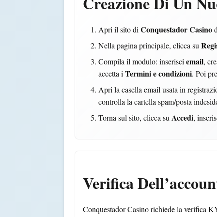
Creazione Di Un Nu
Conquestador Casino
Apri il sito di
d
Regi
Nella pagina principale, clicca su
email
Compila il modulo: inserisci
, cr
Termini e condizioni
accetta i
. Poi pr
Apri la casella email usata in registraz
controlla la cartella spam/posta indesid
Accedi
Torna sul sito, clicca su
, inseri
Verifica Dell’accou
Conquestador Casino richiede la verifica KY