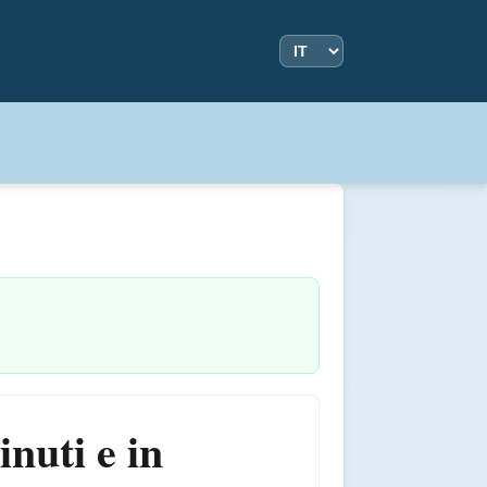
nuti e in