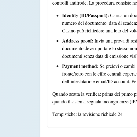
controlli antifrode. La procedura consiste n
Identity (ID/Passport):
Carica un docu
numero del documento, data di scadenza 
Casino può richiedere una foto del volt
Address proof:
Invia una prova di resi
documento deve riportare lo stesso nome
documenti senza data di emissione visi
Payment method:
Se prelevi o cambi 
fronte/retro con le cifre centrali cope
dell’intestatario e email/ID account. Pe
Quando scatta la verifica: prima del primo p
quando il sistema segnala incongruenze (IP/
Tempistiche: la revisione richiede 24–