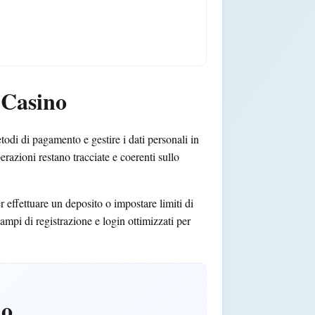
 Casino
todi di pagamento e gestire i dati personali in
erazioni restano tracciate e coerenti sullo
r effettuare un deposito o impostare limiti di
campi di registrazione e login ottimizzati per
no