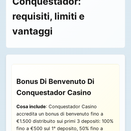
Conquestador:
requisiti, limiti e
vantaggi
Bonus Di Benvenuto Di
Conquestador Casino
Cosa include
: Conquestador Casino
accredita un bonus di benvenuto fino a
€1.500 distribuito sui primi 3 depositi: 100%
fino a €500 sul 1° deposito, 50% fino a