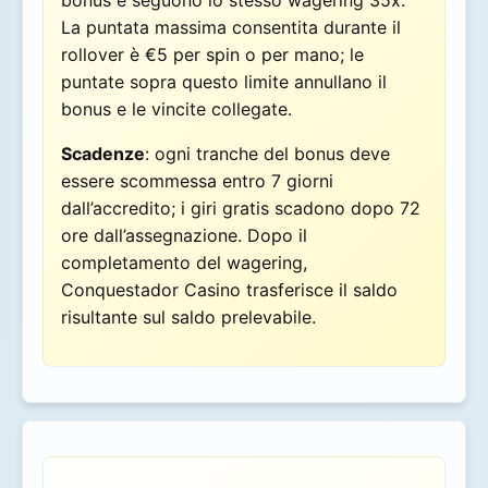
bonus e seguono lo stesso wagering 35x.
La puntata massima consentita durante il
rollover è €5 per spin o per mano; le
puntate sopra questo limite annullano il
bonus e le vincite collegate.
Scadenze
: ogni tranche del bonus deve
essere scommessa entro 7 giorni
dall’accredito; i giri gratis scadono dopo 72
ore dall’assegnazione. Dopo il
completamento del wagering,
Conquestador Casino trasferisce il saldo
risultante sul saldo prelevabile.