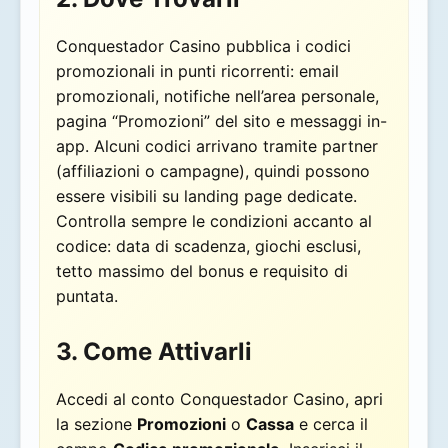
Conquestador Casino pubblica i codici
promozionali in punti ricorrenti: email
promozionali, notifiche nell’area personale,
pagina “Promozioni” del sito e messaggi in-
app. Alcuni codici arrivano tramite partner
(affiliazioni o campagne), quindi possono
essere visibili su landing page dedicate.
Controlla sempre le condizioni accanto al
codice: data di scadenza, giochi esclusi,
tetto massimo del bonus e requisito di
puntata.
3. Come Attivarli
Accedi al conto Conquestador Casino, apri
la sezione
Promozioni
o
Cassa
e cerca il