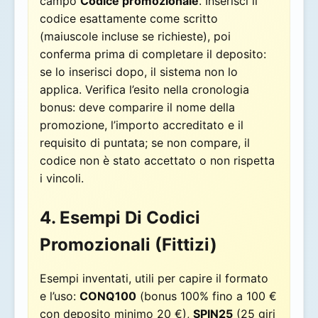
campo
Codice promozionale
. Inserisci il
codice esattamente come scritto
(maiuscole incluse se richieste), poi
conferma prima di completare il deposito:
se lo inserisci dopo, il sistema non lo
applica. Verifica l’esito nella cronologia
bonus: deve comparire il nome della
promozione, l’importo accreditato e il
requisito di puntata; se non compare, il
codice non è stato accettato o non rispetta
i vincoli.
4. Esempi Di Codici
Promozionali (Fittizi)
Esempi inventati, utili per capire il formato
e l’uso:
CONQ100
(bonus 100% fino a 100 €
con deposito minimo 20 €),
SPIN25
(25 giri