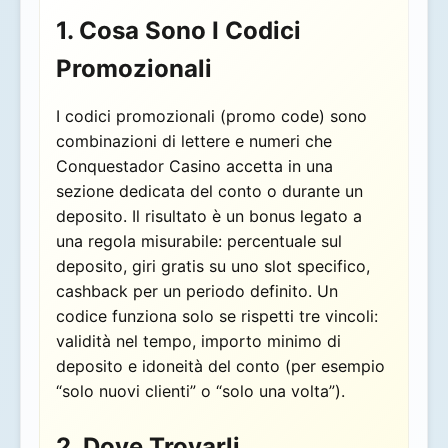
1. Cosa Sono I Codici
Promozionali
I codici promozionali (promo code) sono
combinazioni di lettere e numeri che
Conquestador Casino accetta in una
sezione dedicata del conto o durante un
deposito. Il risultato è un bonus legato a
una regola misurabile: percentuale sul
deposito, giri gratis su uno slot specifico,
cashback per un periodo definito. Un
codice funziona solo se rispetti tre vincoli:
validità nel tempo, importo minimo di
deposito e idoneità del conto (per esempio
“solo nuovi clienti” o “solo una volta”).
2. Dove Trovarli