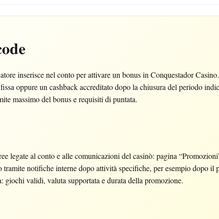
code
tore inserisce nel conto per attivare un bonus in Conquestador Casino. I
 fissa oppure un cashback accreditato dopo la chiusura del periodo ind
ite massimo del bonus e requisiti di puntata.
e legate al conto e alle comunicazioni del casinò: pagina “Promozioni”
no tramite notifiche interne dopo attività specifiche, per esempio dopo il
rta: giochi validi, valuta supportata e durata della promozione.