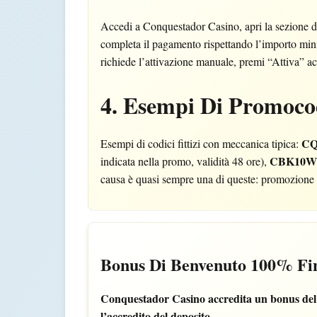
Accedi a Conquestador Casino, apri la sezione d
completa il pagamento rispettando l’importo minimo
richiede l’attivazione manuale, premi “Attiva” ac
4. Esempi Di Promocod
CQ
Esempi di codici fittizi con meccanica tipica:
CBK10W
indicata nella promo, validità 48 ore),
causa è quasi sempre una di queste: promozione s
Bonus Di Benvenuto 100% Fin
Conquestador Casino accredita un bonus del 10
l’accredito del deposito.