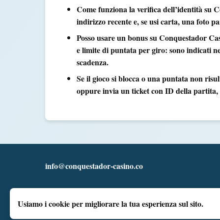
Come funziona la verifica dell’identità su
indirizzo recente e, se usi carta, una foto pa
Posso usare un bonus su Conquestador Casin
e limite di puntata per giro: sono indicati 
scadenza.
Se il gioco si blocca o una puntata non ris
oppure invia un ticket con ID della partita,
info@conquestador-casino.co
Usiamo i cookie per migliorare la tua esperienza sul sito.