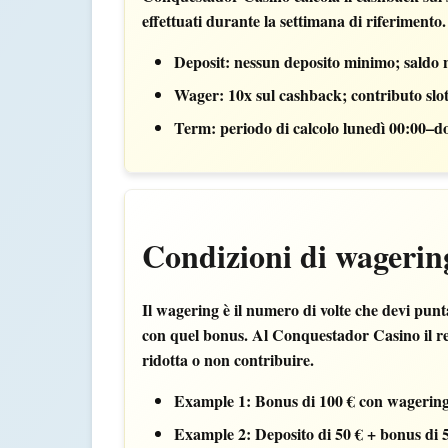
effettuati durante la settimana di riferimento.
Deposit:
nessun deposito minimo; saldo n
Wager:
10x sul cashback; contributo slot
Term:
periodo di calcolo lunedì 00:00–do
Condizioni di wagerin
Il wagering è il numero di volte che devi punt
con quel bonus. Al Conquestador Casino il re
ridotta o non contribuire.
Example 1:
Bonus di 100 € con wagering x
Example 2:
Deposito di 50 € + bonus di 