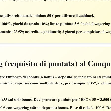
egativo settimanale minimo 50 € per attivare il cashback
 100%, giochi da tavolo 10%; limite puntata 5 € finché il wagering
menica 23:59; accredito ogni lunedì; 3 giorni per completare il wa
g (requisito di puntata) al Conq
are l’importo del bonus (o bonus + deposito, se indicato nei termini
quisito è espresso come moltiplicatore, per esempio “x35”, e alcun
35 sul solo bonus. Devi generare puntate per 100 € × 35 = 3.500 € 
50 € con wagering x40 su deposito+bonus. Base di calcolo 100 €. De