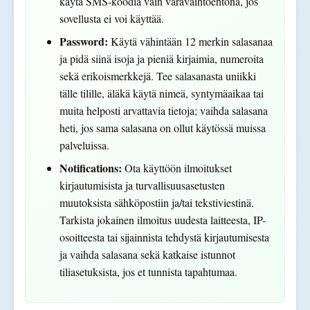
käytä SMS-koodia vain varavaihtoehtona, jos
sovellusta ei voi käyttää.
Password:
Käytä vähintään 12 merkin salasanaa
ja pidä siinä isoja ja pieniä kirjaimia, numeroita
sekä erikoismerkkejä. Tee salasanasta uniikki
tälle tilille, äläkä käytä nimeä, syntymäaikaa tai
muita helposti arvattavia tietoja; vaihda salasana
heti, jos sama salasana on ollut käytössä muissa
palveluissa.
Notifications:
Ota käyttöön ilmoitukset
kirjautumisista ja turvallisuusasetusten
muutoksista sähköpostiin ja/tai tekstiviestinä.
Tarkista jokainen ilmoitus uudesta laitteesta, IP-
osoitteesta tai sijainnista tehdystä kirjautumisesta
ja vaihda salasana sekä katkaise istunnot
tiliasetuksista, jos et tunnista tapahtumaa.