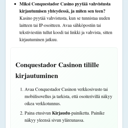
Miksi Conquestador Casino pyytää vahvistusta
kirjautumisen yhteydessä, ja miten sen teen?
Kasino pyytää vahvistusta, kun se tunnistaa uuden
laitteen tai IP-osoitteen. Avaa sähköpostiin tai
tekstiviestiin tullut koodi tai linkki ja vahvista, sitten
kirjautuminen jatkuu.
Conquestador Casinon tilille
kirjautuminen
Avaa Conquestador Casinon verkkosivusto tai
mobiilisovellus ja tarkista, että osoiterivillä näkyy
oikea verkkotunnus.
Kirjaudu
Paina etusivun
-painiketta. Painike
näkyy yleensä sivun yläreunassa.