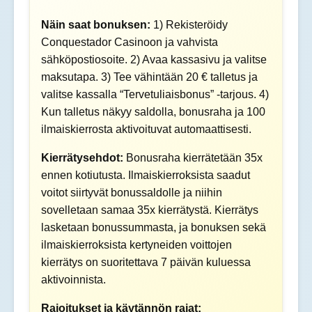
Näin saat bonuksen:
1) Rekisteröidy
Conquestador Casinoon ja vahvista
sähköpostiosoite. 2) Avaa kassasivu ja valitse
maksutapa. 3) Tee vähintään 20 € talletus ja
valitse kassalla “Tervetuliaisbonus” -tarjous. 4)
Kun talletus näkyy saldolla, bonusraha ja 100
ilmaiskierrosta aktivoituvat automaattisesti.
Kierrätysehdot:
Bonusraha kierrätetään 35x
ennen kotiutusta. Ilmaiskierroksista saadut
voitot siirtyvät bonussaldolle ja niihin
sovelletaan samaa 35x kierrätystä. Kierrätys
lasketaan bonussummasta, ja bonuksen sekä
ilmaiskierroksista kertyneiden voittojen
kierrätys on suoritettava 7 päivän kuluessa
aktivoinnista.
Rajoitukset ja käytännön rajat: