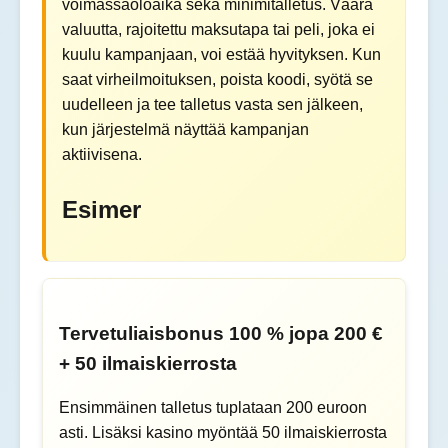
voimassaoloaika sekä minimitalletus. Väärä
valuutta, rajoitettu maksutapa tai peli, joka ei
kuulu kampanjaan, voi estää hyvityksen. Kun
saat virheilmoituksen, poista koodi, syötä se
uudelleen ja tee talletus vasta sen jälkeen,
kun järjestelmä näyttää kampanjan
aktiivisena.
Esimer
Tervetuliaisbonus 100 % jopa 200 €
+ 50 ilmaiskierrosta
Ensimmäinen talletus tuplataan 200 euroon
asti. Lisäksi kasino myöntää 50 ilmaiskierrosta