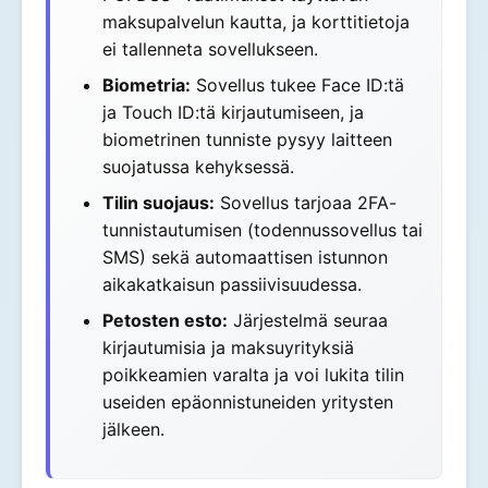
maksupalvelun kautta, ja korttitietoja
ei tallenneta sovellukseen.
Biometria:
Sovellus tukee Face ID:tä
ja Touch ID:tä kirjautumiseen, ja
biometrinen tunniste pysyy laitteen
suojatussa kehyksessä.
Tilin suojaus:
Sovellus tarjoaa 2FA-
tunnistautumisen (todennussovellus tai
SMS) sekä automaattisen istunnon
aikakatkaisun passiivisuudessa.
Petosten esto:
Järjestelmä seuraa
kirjautumisia ja maksuyrityksiä
poikkeamien varalta ja voi lukita tilin
useiden epäonnistuneiden yritysten
jälkeen.