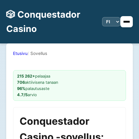
🎲 Conquestador
Casino
Etusivu
Sovellus
215 262+
pelaajaa
706
aktiivisena tanaan
96%
palautusaste
4.7/5
arvio
Conquestador
Casino -sovellus: