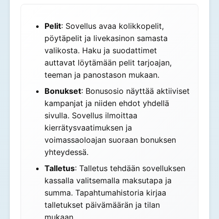
Pelit
: Sovellus avaa kolikkopelit,
pöytäpelit ja livekasinon samasta
valikosta. Haku ja suodattimet
auttavat löytämään pelit tarjoajan,
teeman ja panostason mukaan.
Bonukset
: Bonusosio näyttää aktiiviset
kampanjat ja niiden ehdot yhdellä
sivulla. Sovellus ilmoittaa
kierrätysvaatimuksen ja
voimassaoloajan suoraan bonuksen
yhteydessä.
Talletus
: Talletus tehdään sovelluksen
kassalla valitsemalla maksutapa ja
summa. Tapahtumahistoria kirjaa
talletukset päivämäärän ja tilan
mukaan.