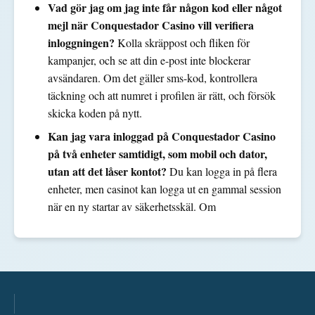
Vad gör jag om jag inte får någon kod eller något
mejl när Conquestador Casino vill verifiera
inloggningen?
Kolla skräppost och fliken för
kampanjer, och se att din e-post inte blockerar
avsändaren. Om det gäller sms-kod, kontrollera
täckning och att numret i profilen är rätt, och försök
skicka koden på nytt.
Kan jag vara inloggad på Conquestador Casino
på två enheter samtidigt, som mobil och dator,
utan att det låser kontot?
Du kan logga in på flera
enheter, men casinot kan logga ut en gammal session
när en ny startar av säkerhetsskäl. Om