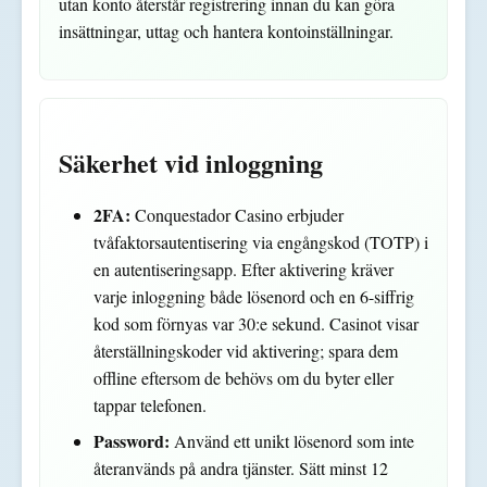
utan konto återstår registrering innan du kan göra
insättningar, uttag och hantera kontoinställningar.
Säkerhet vid inloggning
2FA:
Conquestador Casino erbjuder
tvåfaktorsautentisering via engångskod (TOTP) i
en autentiseringsapp. Efter aktivering kräver
varje inloggning både lösenord och en 6-siffrig
kod som förnyas var 30:e sekund. Casinot visar
återställningskoder vid aktivering; spara dem
offline eftersom de behövs om du byter eller
tappar telefonen.
Password:
Använd ett unikt lösenord som inte
återanvänds på andra tjänster. Sätt minst 12