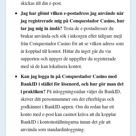
skickas till din e-post.
Jag har glömt vilken e-postadress jag använde när
jag registrerade mig på Conquestador Casino, hur
tar jag mig in ändå?
Testa de e-postadresser du
brukar använda och sök i inkorgen efter tidigare mejl
från Conquestador Casino för att se vilken adress som
är kopplad till kontot. Hittar du inget går du via
supporten och uppger de uppgifter du registrerade
med så de kan lokalisera kontot.
Kan jag logga in på Conquestador Casino med
BankID i stället för lösenord, och hur gör man det
i praktiken?
På inloggningssidan väljer du BankID,
skriver ditt personnummer om det efterfrågas och
godkänner i BankID-appen. Om du redan har ett
konto med e-post kan casinot kräva att du kopplar
BankID i kontoinställningarna innan det går att
använda som standardinloggning.