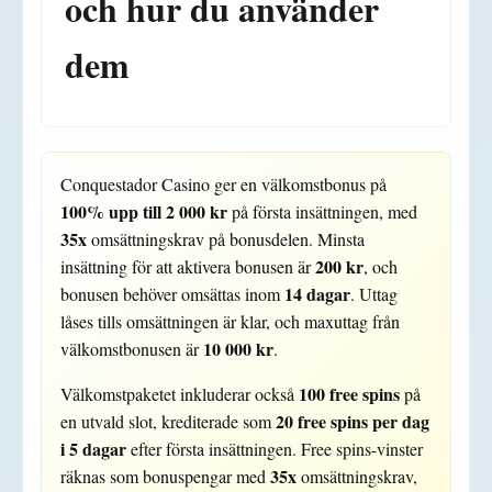
och hur du använder
dem
Conquestador Casino ger en välkomstbonus på
100% upp till 2 000 kr
på första insättningen, med
35x
omsättningskrav på bonusdelen. Minsta
200 kr
insättning för att aktivera bonusen är
, och
14 dagar
bonusen behöver omsättas inom
. Uttag
låses tills omsättningen är klar, och maxuttag från
10 000 kr
välkomstbonusen är
.
100 free spins
Välkomstpaketet inkluderar också
på
20 free spins per dag
en utvald slot, krediterade som
i 5 dagar
efter första insättningen. Free spins-vinster
35x
räknas som bonuspengar med
omsättningskrav,