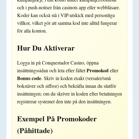
och i push-notiser från casinots app eller webbläsare.
Koder kan också stå i VIP-utskick med personliga
villkor, vilket gör att samma kod inte alltid fungerar
för alla konton.
Hur Du Aktiverar
Logga in på Conquestador Casino, öppna
Promokod
insättningssidan och leta efter fältet
eller
Bonus code
. Skriv in koden exakt (versaler/små
bokstäver och siffror) och bekräfta innan du slutför
insättningen; om du skriver in koden efter betalningen
registrerar systemet den inte på den insättningen.
Exempel På Promokoder
(Påhittade)