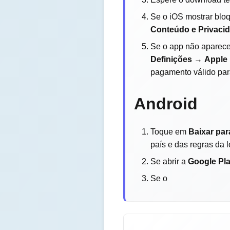
Se o iOS mostrar bloq
Conteúdo e Privaci
Se o app não aparecer
Definições
→
Apple 
pagamento válido par
Android
Toque em
Baixar par
país e das regras da l
Se abrir a
Google Pl
Se o