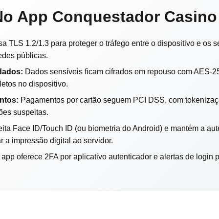
No App Conquestador Casino
a TLS 1.2/1.3 para proteger o tráfego entre o dispositivo e os s
edes públicas.
dados:
Dados sensíveis ficam cifrados em repouso com AES-25
etos no dispositivo.
ntos:
Pagamentos por cartão seguem PCI DSS, com tokenizaçã
ões suspeitas.
eita Face ID/Touch ID (ou biometria do Android) e mantém a aut
r a impressão digital ao servidor.
app oferece 2FA por aplicativo autenticador e alertas de login 