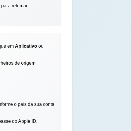
s para retomar
oque em
Aplicativo
ou
ficheiros de origem
nforme o país da sua conta
passe do Apple ID.