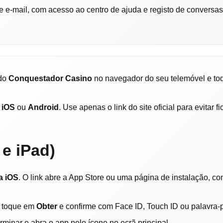
 e e-mail, com acesso ao centro de ajuda e registo de conversa
 do
Conquestador Casino
no navegador do seu telemóvel e t
:
iOS
ou
Android
. Use apenas o link do site oficial para evitar 
 e iPad)
a iOS
. O link abre a App Store ou uma página de instalação, co
, toque em
Obter
e confirme com Face ID, Touch ID ou palavra-
minar e abra o app pelo ícone no ecrã principal.