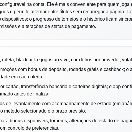
o configurável na conta. Ele é mais conveniente para quem joga
ues e permite alternar entre títulos sem recarregar a página.
dispositivos: o progresso de torneios e o histórico ficam sincro
, missões e alterações de status de pagamento.
, roleta, blackjack e jogos ao vivo, com filtros por provedor, vol
omoções com bónus de depósito, rodadas grátis e cashback; o a
idade em cada oferta.
or cartão, transferência bancária e carteiras digitais; o app conf
imado antes de finalizar.
dos de levantamento com acompanhamento de estado (em análi
a o método selecionado e o prazo previsto.
s para bónus disponíveis, torneios, alterações de estado de pag
com controlo de preferências.