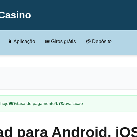
Casino
📱 Aplicação
🎟️ Giros grátis
💳 Depósito
 hoje
96%
taxa de pagamento
4.7/5
avaliacao
d para Android, iO