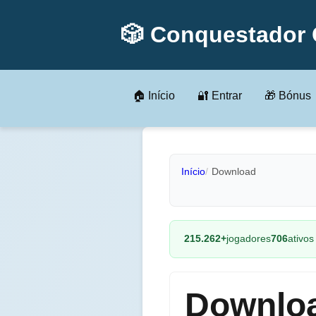
🎲 Conquestador 
🏠 Início
🔐 Entrar
🎁 Bónus
Início
Download
215.262+
jogadores
706
ativos
Downloa