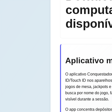
comput
disponí
Aplicativo 
O aplicativo Conquestador
ID/Touch ID nos aparelhos 
jogos de mesa, jackpots e 
busca por nome do jogo, f
visível durante a sessão.
O app concentra depósitos 