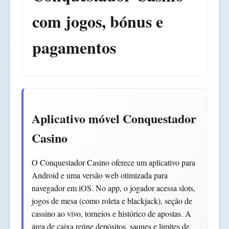
com jogos, bónus e
pagamentos
Aplicativo móvel Conquestador
Casino
O Conquestador Casino oferece um aplicativo para
Android e uma versão web otimizada para
navegador em iOS. No app, o jogador acessa slots,
jogos de mesa (como roleta e blackjack), seção de
cassino ao vivo, torneios e histórico de apostas. A
área de caixa reúne depósitos, saques e limites de