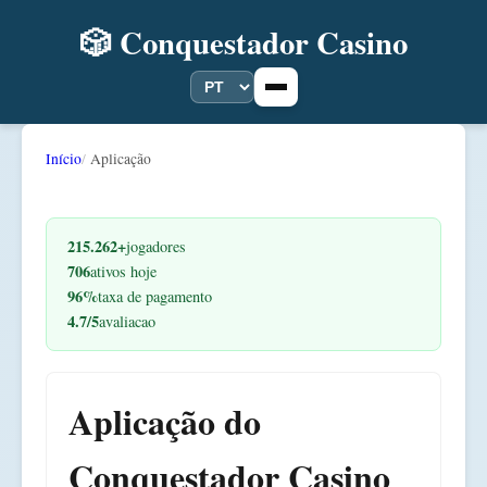
🎲 Conquestador Casino
Início
Aplicação
215.262+
jogadores
706
ativos hoje
96%
taxa de pagamento
4.7/5
avaliacao
Aplicação do
Conquestador Casino