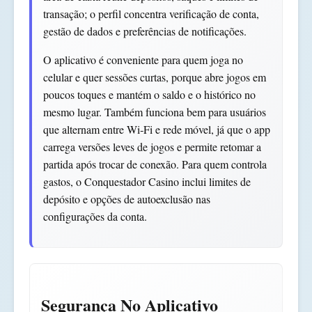
transação; o perfil concentra verificação de conta,
gestão de dados e preferências de notificações.
O aplicativo é conveniente para quem joga no
celular e quer sessões curtas, porque abre jogos em
poucos toques e mantém o saldo e o histórico no
mesmo lugar. Também funciona bem para usuários
que alternam entre Wi‑Fi e rede móvel, já que o app
carrega versões leves de jogos e permite retomar a
partida após trocar de conexão. Para quem controla
gastos, o Conquestador Casino inclui limites de
depósito e opções de autoexclusão nas
configurações da conta.
Segurança No Aplicativo