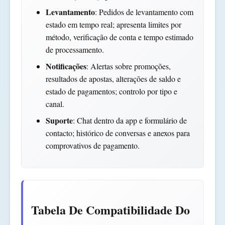
Levantamento
: Pedidos de levantamento com
estado em tempo real; apresenta limites por
método, verificação de conta e tempo estimado
de processamento.
Notificações
: Alertas sobre promoções,
resultados de apostas, alterações de saldo e
estado de pagamentos; controlo por tipo e
canal.
Suporte
: Chat dentro da app e formulário de
contacto; histórico de conversas e anexos para
comprovativos de pagamento.
Tabela De Compatibilidade Do