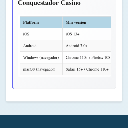
Conquestador Casino
Platform
Min version
iOS
iOS 13+
Android
Android 7.0+
Windows (navegador)
Chrome 110+ / Firefox 108+ / Edge 
macOS (navegador)
Safari 15+ / Chrome 110+