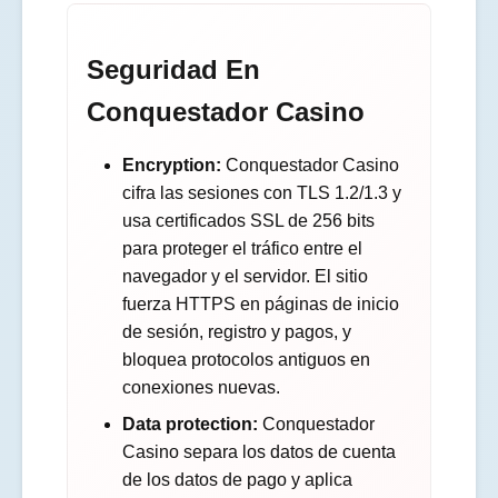
Seguridad En
Conquestador Casino
Encryption:
Conquestador Casino
cifra las sesiones con TLS 1.2/1.3 y
usa certificados SSL de 256 bits
para proteger el tráfico entre el
navegador y el servidor. El sitio
fuerza HTTPS en páginas de inicio
de sesión, registro y pagos, y
bloquea protocolos antiguos en
conexiones nuevas.
Data protection:
Conquestador
Casino separa los datos de cuenta
de los datos de pago y aplica