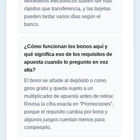
Monederos electrónicos suelen ser más
rápidos que transferencia, y las tarjetas
pueden tardar varios días según el
banco.
¿Cómo funcionan los bonos aquí y
qué significa eso de los requisitos de
apuesta cuando lo pregunto en voz
alta?
El bono se añade al depósito o como
giros gratis y queda sujeto a un
multiplicador de apuesta antes de retirar.
Revisa la cifra exacta en “Promociones”,
porque el requisito cambia por bono y
algunos juegos cuentan menos para
completarlo.