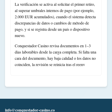
La verificación se activa al solicitar el primer retiro,
al superar umbrales internos de pago (por ejemplo,
2.000 EUR acumulados), cuando el sistema detecta
discrepancias de datos o cambios de método de
pago, y si se registra desde un país o dispositivo
nuevo.
Conquestador Casino revisa documentos en 1–3
días laborables desde la carga completa. Si falta una
cara del documento, hay baja calidad o los datos no
coinciden, la revisión se reinicia tras el reenv
info@conquestador-casino.co