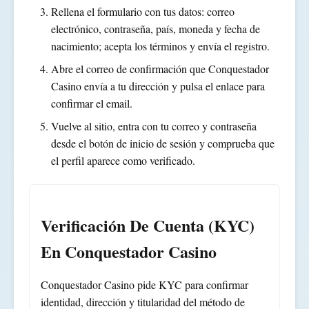
Rellena el formulario con tus datos: correo
electrónico, contraseña, país, moneda y fecha de
nacimiento; acepta los términos y envía el registro.
Abre el correo de confirmación que Conquestador
Casino envía a tu dirección y pulsa el enlace para
confirmar el email.
Vuelve al sitio, entra con tu correo y contraseña
desde el botón de inicio de sesión y comprueba que
el perfil aparece como verificado.
Verificación De Cuenta (KYC)
En Conquestador Casino
Conquestador Casino pide KYC para confirmar
identidad, dirección y titularidad del método de