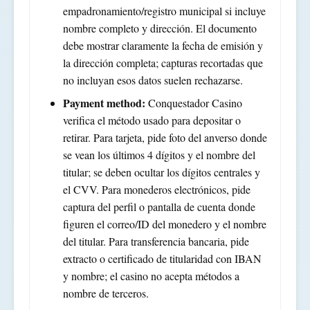
empadronamiento/registro municipal si incluye
nombre completo y dirección. El documento
debe mostrar claramente la fecha de emisión y
la dirección completa; capturas recortadas que
no incluyan esos datos suelen rechazarse.
Payment method:
Conquestador Casino
verifica el método usado para depositar o
retirar. Para tarjeta, pide foto del anverso donde
se vean los últimos 4 dígitos y el nombre del
titular; se deben ocultar los dígitos centrales y
el CVV. Para monederos electrónicos, pide
captura del perfil o pantalla de cuenta donde
figuren el correo/ID del monedero y el nombre
del titular. Para transferencia bancaria, pide
extracto o certificado de titularidad con IBAN
y nombre; el casino no acepta métodos a
nombre de terceros.