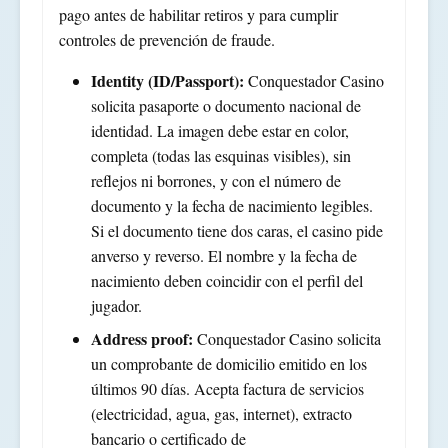
pago antes de habilitar retiros y para cumplir
controles de prevención de fraude.
Identity (ID/Passport):
Conquestador Casino
solicita pasaporte o documento nacional de
identidad. La imagen debe estar en color,
completa (todas las esquinas visibles), sin
reflejos ni borrones, y con el número de
documento y la fecha de nacimiento legibles.
Si el documento tiene dos caras, el casino pide
anverso y reverso. El nombre y la fecha de
nacimiento deben coincidir con el perfil del
jugador.
Address proof:
Conquestador Casino solicita
un comprobante de domicilio emitido en los
últimos 90 días. Acepta factura de servicios
(electricidad, agua, gas, internet), extracto
bancario o certificado de