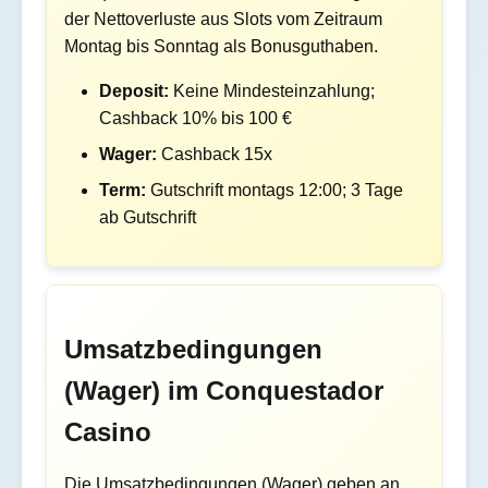
der Nettoverluste aus Slots vom Zeitraum
Montag bis Sonntag als Bonusguthaben.
Deposit:
Keine Mindesteinzahlung;
Cashback 10% bis 100 €
Wager:
Cashback 15x
Term:
Gutschrift montags 12:00; 3 Tage
ab Gutschrift
Umsatzbedingungen
(Wager) im Conquestador
Casino
Die Umsatzbedingungen (Wager) geben an,