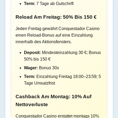
Term:
7 Tage ab Gutschrift
Reload Am Freitag: 50% Bis 150 €
Jeden Freitag gewährt Conquestador Casino
einen Reload-Bonus auf eine Einzahlung
innerhalb des Aktionsfensters.
Deposit:
Mindesteinzahlung 30 €; Bonus
50% bis 150 €
Wager:
Bonus 30x
Term:
Einzahlung Freitag 18:00–23:59; 5
Tage Umsatzfrist
Cashback Am Montag: 10% Auf
Nettoverluste
Conquestador Casino erstattet montags 10%