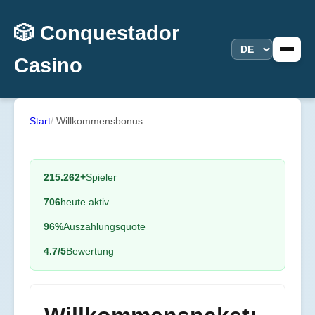
🎲 Conquestador
Casino
Start
Willkommensbonus
215.262+
Spieler
706
heute aktiv
96%
Auszahlungsquote
4.7/5
Bewertung