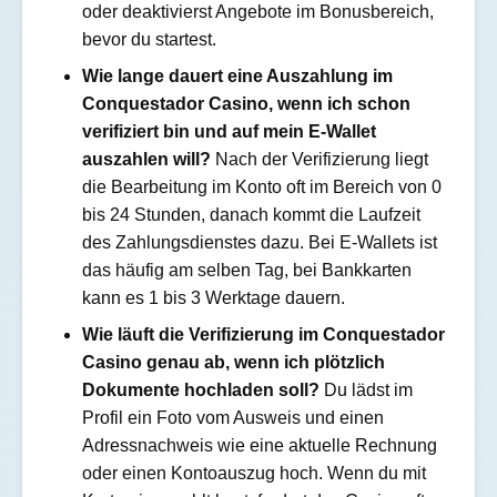
oder deaktivierst Angebote im Bonusbereich,
bevor du startest.
Wie lange dauert eine Auszahlung im
Conquestador Casino, wenn ich schon
verifiziert bin und auf mein E-Wallet
auszahlen will?
Nach der Verifizierung liegt
die Bearbeitung im Konto oft im Bereich von 0
bis 24 Stunden, danach kommt die Laufzeit
des Zahlungsdienstes dazu. Bei E-Wallets ist
das häufig am selben Tag, bei Bankkarten
kann es 1 bis 3 Werktage dauern.
Wie läuft die Verifizierung im Conquestador
Casino genau ab, wenn ich plötzlich
Dokumente hochladen soll?
Du lädst im
Profil ein Foto vom Ausweis und einen
Adressnachweis wie eine aktuelle Rechnung
oder einen Kontoauszug hoch. Wenn du mit