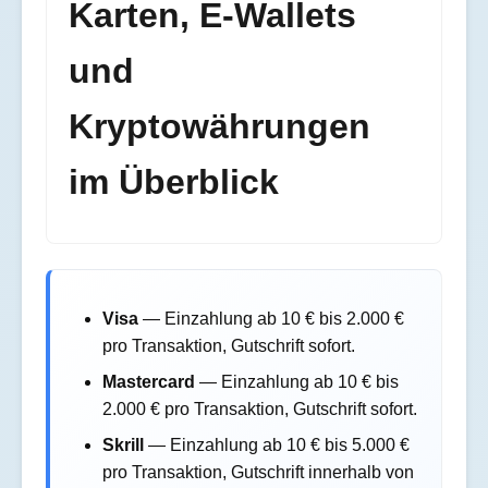
Karten, E-Wallets
und
Kryptowährungen
im Überblick
Visa
— Einzahlung ab 10 € bis 2.000 €
pro Transaktion, Gutschrift sofort.
Mastercard
— Einzahlung ab 10 € bis
2.000 € pro Transaktion, Gutschrift sofort.
Skrill
— Einzahlung ab 10 € bis 5.000 €
pro Transaktion, Gutschrift innerhalb von