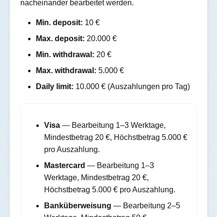
nacheinander bearbeitet werden.
Min. deposit:
10 €
Max. deposit:
20.000 €
Min. withdrawal:
20 €
Max. withdrawal:
5.000 €
Daily limit:
10.000 € (Auszahlungen pro Tag)
Visa
— Bearbeitung 1–3 Werktage,
Mindestbetrag 20 €, Höchstbetrag 5.000 €
pro Auszahlung.
Mastercard
— Bearbeitung 1–3
Werktage, Mindestbetrag 20 €,
Höchstbetrag 5.000 € pro Auszahlung.
Banküberweisung
— Bearbeitung 2–5