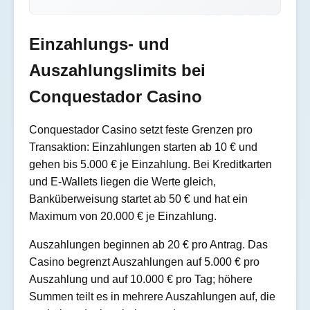
Einzahlungs- und
Auszahlungslimits bei
Conquestador Casino
Conquestador Casino setzt feste Grenzen pro
Transaktion: Einzahlungen starten ab 10 € und
gehen bis 5.000 € je Einzahlung. Bei Kreditkarten
und E-Wallets liegen die Werte gleich,
Banküberweisung startet ab 50 € und hat ein
Maximum von 20.000 € je Einzahlung.
Auszahlungen beginnen ab 20 € pro Antrag. Das
Casino begrenzt Auszahlungen auf 5.000 € pro
Auszahlung und auf 10.000 € pro Tag; höhere
Summen teilt es in mehrere Auszahlungen auf, die